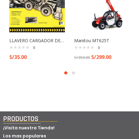
LLAVERO CARGADOR DE RUEDAS CATERPILLAR
Manitou MT625T
0
0
S/
35.00
S/
299.00
S/
350.00
PRODUCTOS
¡Visita nuestra Tienda!
Los mas populares