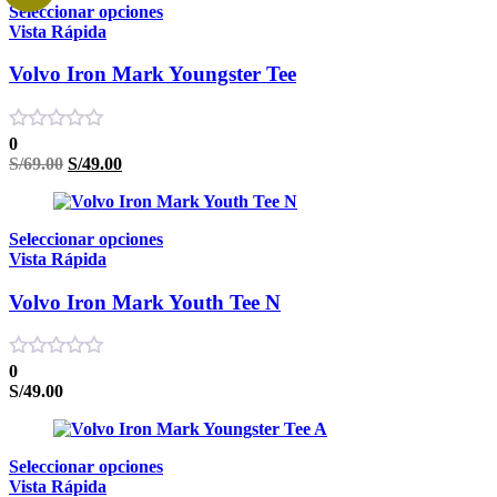
Seleccionar opciones
S/149.00.
S/129.00.
Vista Rápida
Volvo Iron Mark Youngster Tee
0
El
El
S/
69.00
S/
49.00
precio
precio
original
actual
era:
es:
Seleccionar opciones
S/69.00.
S/49.00.
Vista Rápida
Volvo Iron Mark Youth Tee N
0
S/
49.00
Seleccionar opciones
Vista Rápida