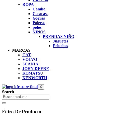
ROPA
Camisa
Casacas.
Gorras
Poleras
polos
NIÑOS
PRENDAS NIÑO
Juguetes
Peluches
MARCAS
CAT
VOLVO
SCANIA
JOHN DEERE
KOMATSU
KENWORTH
X
Search
Filtro De Producto