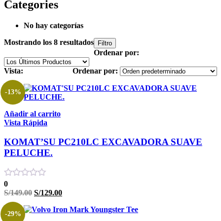
Categories
No hay categorías
Mostrando los 8 resultados
Filtro
Ordenar por:
Vista:
Ordenar por:
-13%
Añadir al carrito
Vista Rápida
KOMAT’SU PC210LC EXCAVADORA SUAVE
PELUCHE.
0
El
El
S/
149.00
S/
129.00
precio
precio
original
actual
-29%
era:
es: