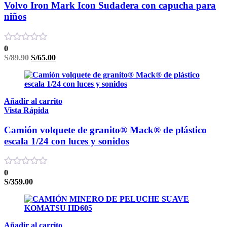
Volvo Iron Mark Icon Sudadera con capucha para
niños
0
El
El
S/
89.90
S/
65.00
precio
precio
original
actual
era:
es:
S/89.90.
S/65.00.
Añadir al carrito
Vista Rápida
Camión volquete de granito® Mack® de plástico
escala 1/24 con luces y sonidos
0
S/
359.00
Añadir al carrito