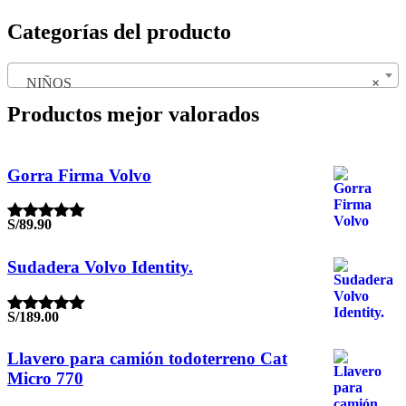
Categorías del producto
NIÑOS
×
Productos mejor valorados
Gorra Firma Volvo
S/
89.90
Valorado
con
5.00
de
5
Sudadera Volvo Identity.
S/
189.00
Valorado
con
5.00
de
5
Llavero para camión todoterreno Cat
Micro 770