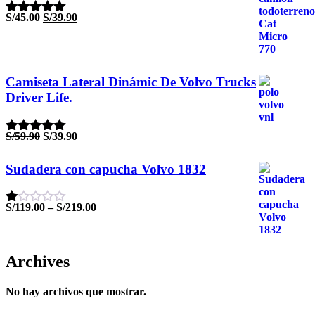
El
El
S/
45.00
S/
39.90
Valorado
precio
precio
con
5.00
de
original
actual
5
era:
es:
S/45.00.
S/39.90.
Camiseta Lateral Dinámic De Volvo Trucks
Driver Life.
El
El
S/
59.90
S/
39.90
Valorado
precio
precio
con
5.00
de
original
actual
5
Sudadera con capucha Volvo 1832
era:
es:
S/59.90.
S/39.90.
S/
119.00
–
S/
219.00
Valorado
con
1.00
de
5
Archives
No hay archivos que mostrar.