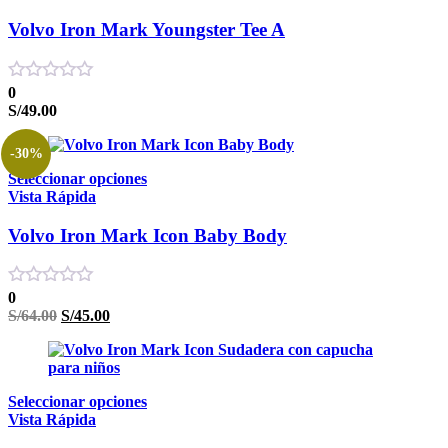
Volvo Iron Mark Youngster Tee A
0
S/
49.00
-30%
Seleccionar opciones
Vista Rápida
Volvo Iron Mark Icon Baby Body
0
El
El
S/
64.00
S/
45.00
precio
precio
original
actual
era:
es:
S/64.00.
S/45.00.
Seleccionar opciones
Vista Rápida