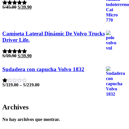
El
El
S/
45.00
S/
39.90
Valorado
precio
precio
con
5.00
de
original
actual
5
era:
es:
S/45.00.
S/39.90.
Camiseta Lateral Dinámic De Volvo Trucks
Driver Life.
El
El
S/
59.90
S/
39.90
Valorado
precio
precio
con
5.00
de
original
actual
5
Sudadera con capucha Volvo 1832
era:
es:
S/59.90.
S/39.90.
S/
119.00
–
S/
219.00
Valorado
con
1.00
de
5
Archives
No hay archivos que mostrar.