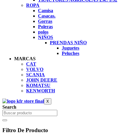
ROPA
Camisa
Casacas.
Gorras
Poleras
polos
NIÑOS
PRENDAS NIÑO
Juguetes
Peluches
MARCAS
CAT
VOLVO
SCANIA
JOHN DEERE
KOMATSU
KENWORTH
X
Search
Filtro De Producto