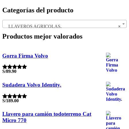
Categorías del producto
LLAVEROS AGRICOLAS.
×
Productos mejor valorados
Gorra Firma Volvo
S/
89.90
Valorado
con
5.00
de
5
Sudadera Volvo Identity.
S/
189.00
Valorado
con
5.00
de
5
Llavero para camión todoterreno Cat
Micro 770