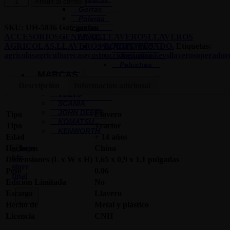
Casacas.
Añadir al carrito
Gorras
Poleras
SKU:
UH-5836
Categorías:
polos
ACCESORIOS
GENERAL.
LLAVEROS
LLAVEROS
NIÑOS
AGRICOLAS.
LLAVEROS EQUIPO PESADO.
Etiquetas:
PRENDAS NIÑO
agricolas
agriculture
case
costruccion
equipos
keys
llaveros
operador
Juguetes
Peluches
MARCAS
CAT
Descripción
Información adicional
VOLVO
SCANIA
JOHN DEERE
Tipo
Llavero
KOMATSU
Tipo
Tractor
KENWORTH
Edad
+ 14 años
Hecho en
China
Dimensiones (L x W x H)
1,65 x 0,9 x 1,1 pulgadas
Peso
0.06
Edición Limitada
No
Escama
Llavero
X
Hecho de
Metal y plástico
Licencia
CNH