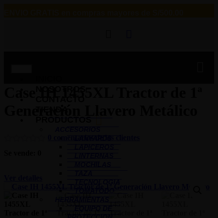
ENVIO GRATIS
en compras mayores de S/500.00
INICIO
Case IH 1455XL Tractor de 1ª
NOSOTROS
CONTACTO
Generación Llavero Metálico
TIENDA
PRODUCTOS
ACCESORIOS
0
comentarios de los clientes
LANYARDS
LAPICEROS
Se vende:
0
LINTERNAS
MOCHILAS
TAZA
Ver detalles
TECNOLOGIA
TOMATODO
HERRAMIENTAS
EQUIPO DE
PROTECCION