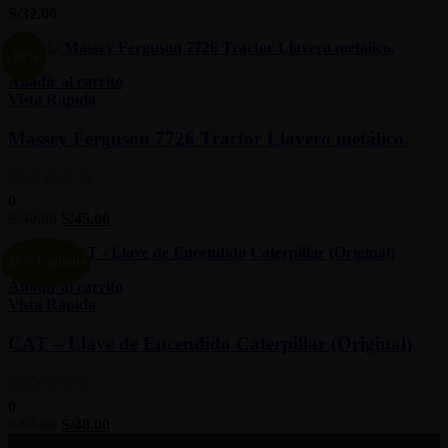
S/
32.00
-10%
Añadir al carrito
Vista Rápida
Massey Ferguson 7726 Tractor Llavero metálico.
0
S/
50.00
S/
45.00
-26%
Caliente
Añadir al carrito
Vista Rápida
CAT – Llave de Encendido Caterpillar (Original)
0
S/
65.00
S/
48.00