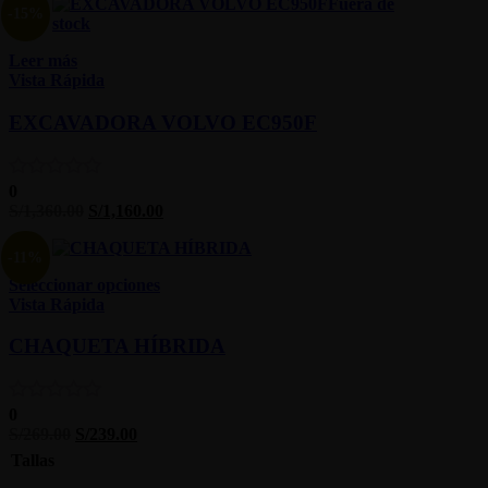
Fuera de
-15%
stock
Leer más
Vista Rápida
EXCAVADORA VOLVO EC950F
0
S/
1,360.00
S/
1,160.00
-11%
Seleccionar opciones
Vista Rápida
CHAQUETA HÍBRIDA
0
S/
269.00
S/
239.00
Tallas