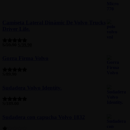
con
5.00
de
5
Camiseta Lateral Dinámic De Volvo Trucks
Driver Life.
S/
59.90
S/
39.90
Valorado
con
5.00
de
5
Gorra Firma Volvo
S/
89.90
Valorado
con
5.00
de
5
Sudadera Volvo Identity.
S/
189.00
Valorado
con
5.00
de
5
Sudadera con capucha Volvo 1832