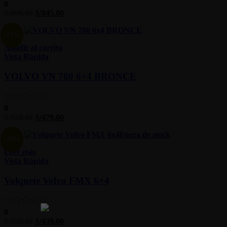
0
S/
890.00
S/
845.00
-13%
Añadir al carrito
Vista Rápida
VOLVO VN 780 6×4 BRONCE
0
S/
550.00
S/
479.00
Fuera de stock
-20%
Leer más
Vista Rápida
Volquete Volvo FMX 6×4
0
S/
550.00
S/
439.00