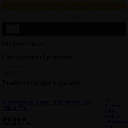
ENVIO GRATIS
en compras mayores de S/500.00
Filtro De Producto
Categorías del producto
VOLVO
×
Productos mejor valorados
Llavero para camión todoterreno Cat
Micro 770
S/
45.00
S/
39.90
Valorado