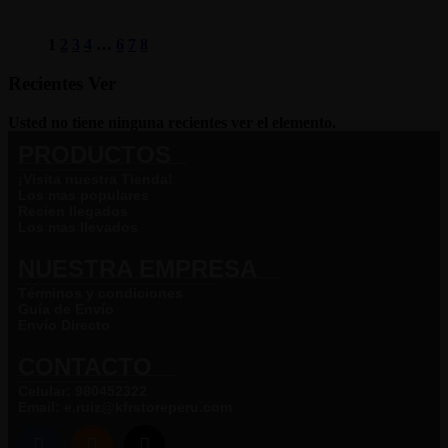
1
2
3
4
…
6
7
8
Recientes Ver
Usted no tiene ninguna recientes ver el elemento.
PRODUCTOS
¡Visita nuestra Tienda!
Los mas populares
Recien llegados
Los mas llevados
NUESTRA EMPRESA​
Términos y condiciones
Guía de Envío
Envío Directo
CONTACTO
Celular: 980452322
Email: e.ruiz@kfrstoreperu.com