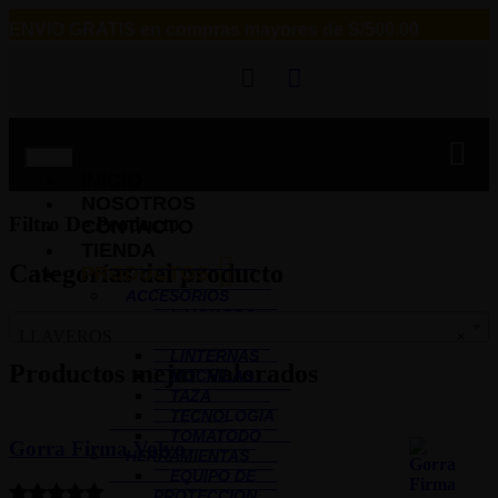
ENVIO GRATIS
en compras mayores de S/500.00
INICIO
NOSOTROS
Filtro De Producto
CONTACTO
TIENDA
Categorías del producto
PRODUCTOS
ACCESORIOS
LANYARDS
LLAVEROS
×
LAPICEROS
LINTERNAS
Productos mejor valorados
MOCHILAS
TAZA
TECNOLOGIA
TOMATODO
Gorra Firma Volvo
HERRAMIENTAS
EQUIPO DE
PROTECCION