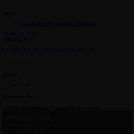
0
S/
28.00
Añadir al carrito
Vista Rápida
LLAVE DE ENCENDIDO BOBCAT
0
S/
32.00
1
2
3
4
Recientes Ver
Usted no tiene ninguna recientes ver el elemento.
PRODUCTOS
¡Visita nuestra Tienda!
Los mas populares