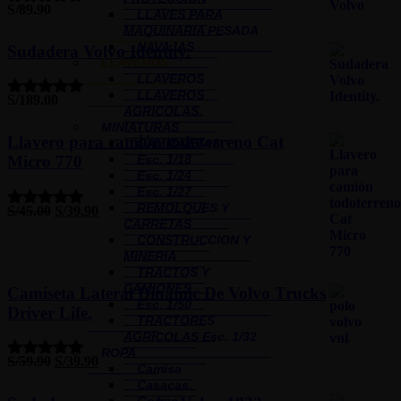
S/
89.90
LLAVES PARA
Valorado
con
5.00
de
MAQUINARIA PESADA
5
NAVAJAS
Sudadera Volvo Identity.
LLAVEROS
LLAVEROS
LLAVEROS
S/
189.00
Valorado
AGRICOLAS.
con
5.00
de
MINIATURAS
5
Llavero para camión todoterreno Cat
CAMIONETAS
Micro 770
Esc. 1/18
Esc. 1/24
Esc. 1/27
REMOLQUES Y
S/
45.00
S/
39.90
Valorado
CARRETAS
con
5.00
de
CONSTRUCCION Y
5
MINERIA
TRACTOS Y
CAMIONES
Camiseta Lateral Dinámic De Volvo Trucks
Esc. 1/50
Driver Life.
TRACTORES
AGRICOLAS Esc. 1/32
ROPA
S/
59.90
S/
39.90
Valorado
Camisa
con
5.00
de
Casacas.
5