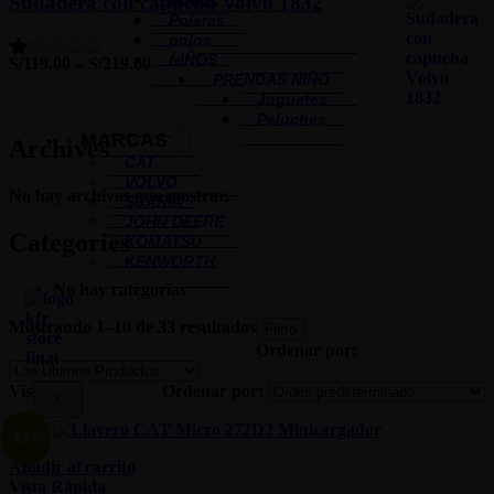
Gorras
Sudadera con capucha Volvo 1832
Poleras
polos
NIÑOS
S/
119.00
–
S/
219.00
Valorado
PRENDAS NIÑO
con
Juguetes
1.00
Peluches
de
MARCAS
5
Archives
CAT
VOLVO
No hay archivos que mostrar.
SCANIA
JOHN DEERE
Categories
KOMATSU
KENWORTH
No hay categorías
Mostrando 1–10 de 33 resultados
Filtro
Ordenar por:
Vista:
Ordenar por:
X
-13%
Añadir al carrito
Vista Rápida