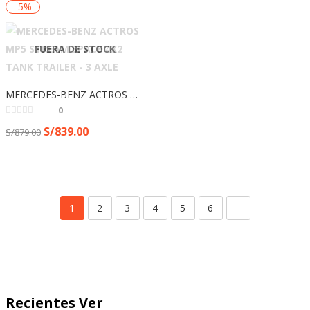
-5%
FUERA DE STOCK
MERCEDES-BENZ ACTROS MP5 STREAM SPACE 4X2 TANK TRAILER – 3 AXLE
0
S/
839.00
S/
879.00
1
2
3
4
5
6
Recientes Ver