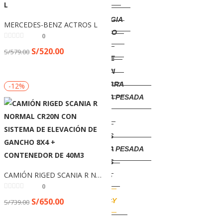
TAZA
TECNOLOGIA
MERCEDES-BENZ ACTROS L
TOMATODO
0
HERRAMIENTAS
S/
520.00
S/
579.00
EQUIPO DE
PROTECCION
LLAVES PARA
-12%
MAQUINARIA PESADA
NAVAJAS
LLAVEROS
LLAVEROS
MAQUINARIA PESADA
LLAVEROS
CAMIÓN RIGED SCANIA R NORMAL CR20N CON SISTEMA DE ELEVACIÓN DE GANCHO 8X4 + CONTENEDOR DE 40M3
AGRICOLAS.
0
MINIATURAS
S/
650.00
TRACTOS Y
S/
739.00
CAMIONES