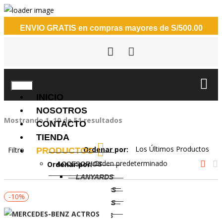
ENVIO GRATIS
en compras mayores de S/500.00
INICIO
NOSOTROS
Mostrando 1–10 de 51 resultados
CONTACTO
TIENDA
Ordenar por:
Filtro
PRODUCTOS
Ordenar por:
ACCESORIOS
LANYARDS
LAPICEROS
-10%
LINTERNAS
MOCHILAS