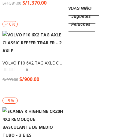
NIÑOS
S/
1,370.00
S/
1,581.00
PRENDAS NIÑO
Juguetes
-10%
Peluches
MARCAS
CAT
VOLVO
SCANIA
VOLVO F10 6X2 TAG AXLE CLASSIC REEFER TRAILER – 2 AXLE
JOHN DEERE
0
KOMATSU
S/
900.00
S/
999.00
KENWORTH
-9%
X