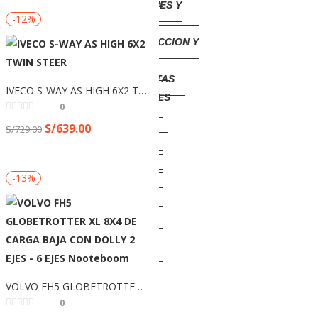
REMOLQUES Y
-12%
CARRETAS
CONSTRUCCION Y
MINERIA
CAMIONETAS
IVECO S-WAY AS HIGH 6X2 TWIN STEER
TRACTORES
0
AGRICOLAS
S/
639.00
S/
729.00
Esc. 1/18
Esc. 1/24
Esc. 1/27
-13%
Esc. 1/50
ROPA
Camisa
Casacas.
Gorras
Poleras
VOLVO FH5 GLOBETROTTER XL 8X4 DE CARGA BAJA CON DOLLY 2 EJES – 6 EJES Nooteboom
polos
0